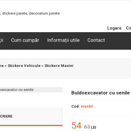
Logare
Co
ii
Cum cumpăr
Informații utile
Contact
me
»
Stickere Vehicule
»
Stickere Masini
Buldoexcavator cu senile
Cod:
mas63
CRIERE
54
63
LEI