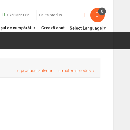
0
0758.356.086
șul de cumpărături
Crează cont
Select Language
▼
« produsul anterior
urmatorul produs »