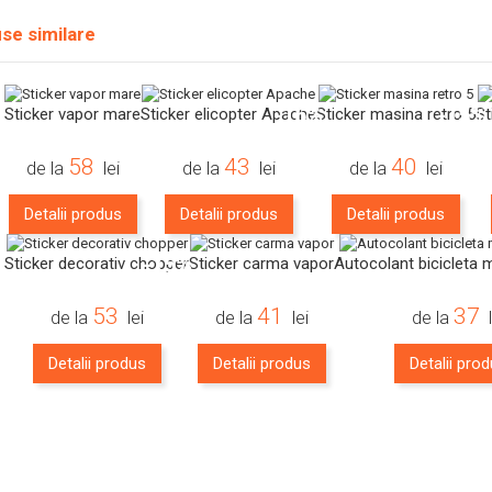
se similare
-16%
-15%
Sticker vapor mare
Sticker elicopter Apache
Sticker masina retro 5
St
58
43
40
de la
lei
de la
lei
de la
lei
Detalii produs
Detalii produs
Detalii produs
-15%
Sticker decorativ chopper
Sticker carma vapor
Autocolant bicicleta 
53
41
37
de la
lei
de la
lei
de la
Detalii produs
Detalii produs
Detalii pro