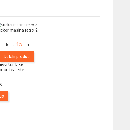
-15%
icker masina retro 2
45
de la
lei
Detalii produs
-16%
mountain bike
lei
dus