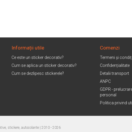
Informații utile
Comenzi
Ce este un sticker decorativ?
Termeni și condiți
Cum se aplica un sticker decorativ?
Confidențialitate
Cum se dezlipesc stickerele?
Detalii transport
ANPC
GDPR - prelucrare
personal
Politica privind u
ive, stickere, autocolante
| 2010 - 2026