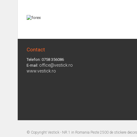
Contact
Telefon: 0758 356086
office@vestick.ro
E-mail:
www.vestick.ro
© Copyright
Vestick - NR.1 in Romania Peste 2500 de stickere decorat