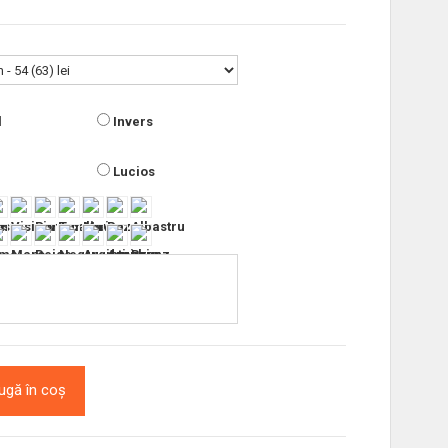
l
Invers
Lucios
ugă în coș