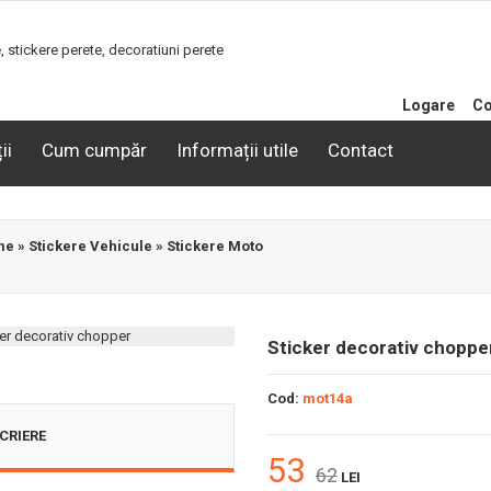
Logare
Co
ii
Cum cumpăr
Informații utile
Contact
me
»
Stickere Vehicule
»
Stickere Moto
Sticker decorativ choppe
Cod:
mot14a
CRIERE
53
62
LEI