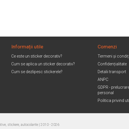
Informații utile
Comenzi
Ce este un sticker decorativ?
Termeni și condiți
Cum se aplica un sticker decorativ?
Confidențialitate
Cum se dezlipesc stickerele?
Detalii transport
ANPC
GDPR - prelucrare
personal
Politica privind u
ive, stickere, autocolante
| 2010 - 2026