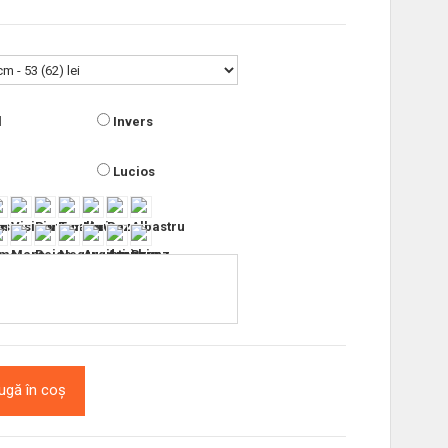
l
Invers
Lucios
ugă în coș