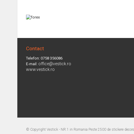
Contact
Telefon: 0758 356086
office@vestick.ro
E-mail:
www.vestick.ro
© Copyright
Vestick - NR.1 in Romania Peste 2500 de stickere decorat