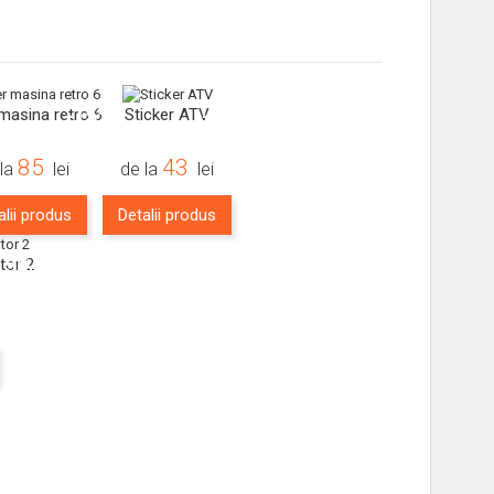
-15%
-16%
 masina retro 6
Sticker ATV
85
43
 la
lei
de la
lei
alii produs
Detalii produs
15%
tor 2