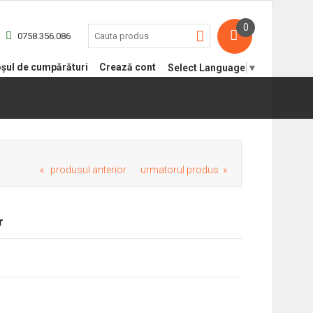
0
0758.356.086
șul de cumpărături
Crează cont
Select Language
▼
« produsul anterior
urmatorul produs »
r