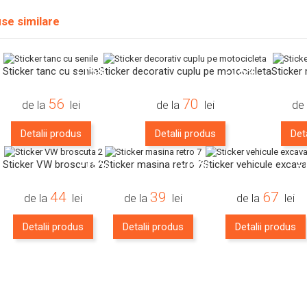
se similare
-15%
-15%
Sticker tanc cu senile
Sticker decorativ cuplu pe motocicleta
Sticker
56
70
de la
lei
de la
lei
de
Detalii produs
Detalii produs
Det
-15%
-15%
-
Sticker VW broscuta 2
Sticker masina retro 7
Sticker vehicule excava
44
39
67
de la
lei
de la
lei
de la
lei
Detalii produs
Detalii produs
Detalii produs