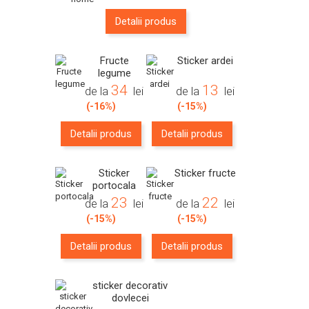
Detalii produs
Fructe
Sticker ardei
legume
34
13
de la
lei
de la
lei
(-16%)
(-15%)
Detalii produs
Detalii produs
Sticker
Sticker fructe
portocala
23
22
de la
lei
de la
lei
(-15%)
(-15%)
Detalii produs
Detalii produs
sticker decorativ
dovlecei