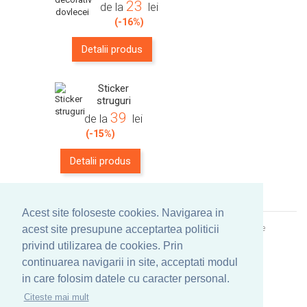
23
de la
lei
(-16%)
Detalii produs
Sticker
struguri
39
de la
lei
(-15%)
Detalii produs
Acest site foloseste cookies. Navigarea in
© Copyright
Vestick - NR.1 in Romania Peste 2500 de stickere
acest site presupune acceptartea politicii
decorative, stickere, autocolante
| 2010 - 2026
privind utilizarea de cookies. Prin
continuarea navigarii in site, acceptati modul
in care folosim datele cu caracter personal.
Citeste mai mult