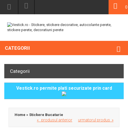
0
CATEGORII
Categorii
Vestick.ro permite plati securizate prin card
Home
»
Stickere Bucatarie
« produsul anterior
urmatorul produs »