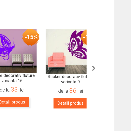
-15%
-15%
er decorativ fluture
Sticker decorativ fluture
Sticker flutur
varianta 16
varianta 9
33
de la
lei
36
de la
lei
de la
Detalii produs
Detalii produs
Detalii 