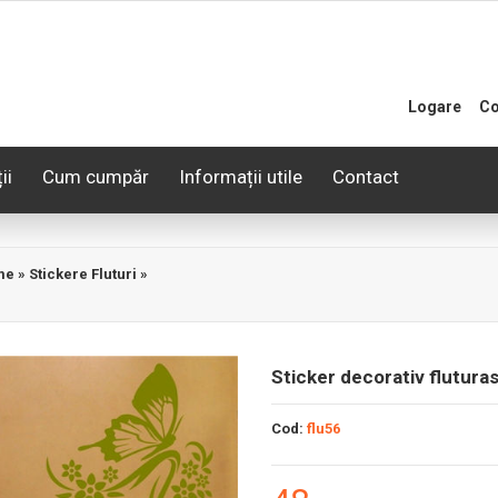
Logare
Co
ii
Cum cumpăr
Informații utile
Contact
me
»
Stickere Fluturi
»
Sticker decorativ flutura
Cod:
flu56