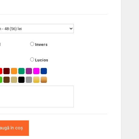
l
Invers
Lucios
augă în coș