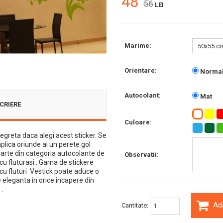
48
56
LEI
Marime:
Orientare:
Norma
Autocolant:
Mat
CRIERE
Culoare:
regreta daca alegi acest sticker. Se
plica oriunde ai un perete gol
parte din categoria autocolante de
Observatii:
cu fluturasi . Gama de stickere
cu fluturi Vestick poate aduce o
 eleganta in orice incapere din
 .
Ad
Cantitate: