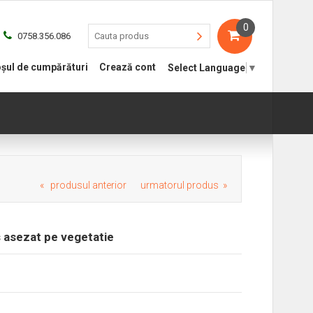
0
0758.356.086
șul de cumpărături
Crează cont
Select Language
▼
« produsul anterior
urmatorul produs »
s asezat pe vegetatie