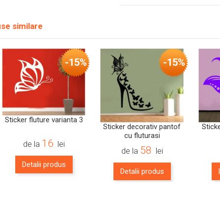
se similare
-15%
-15%
Sticker fluture varianta 3
Sticker decorativ pantof
Stick
cu fluturasi
16
de la
lei
58
de la
lei
Detalii produs
Detalii produs