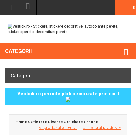
0
CATEGORII
Categorii
Vestick.ro permite plati securizate prin card
Home
»
Stickere Diverse
»
Stickere Urbane
« produsul anterior
urmatorul produs »