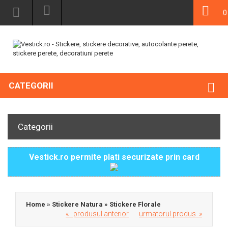
0
CATEGORII
Categorii
Vestick.ro permite plati securizate prin card
Home
»
Stickere Natura
»
Stickere Florale
« produsul anterior
urmatorul produs »