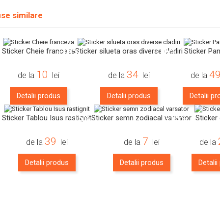
se similare
-16%
-16%
Sticker Cheie franceza
Sticker silueta oras diverse cladiri
Sticker Pa
10
34
4
de la
lei
de la
lei
de la
Detalii produs
Detalii produs
Detalii p
-15%
-15%
Sticker Tablou Isus rastignit
Sticker semn zodiacal varsator
Sticker
39
7
de la
lei
de la
lei
de la
Detalii produs
Detalii produs
Detali