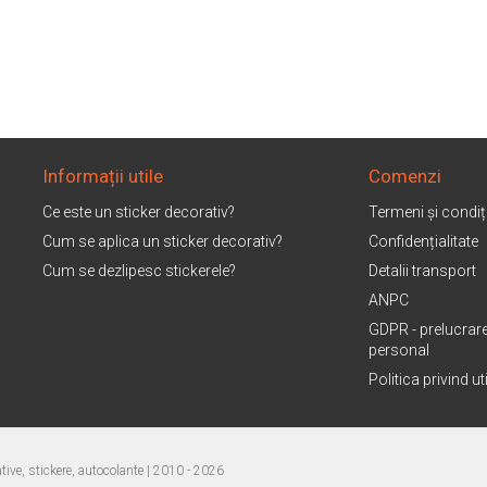
Informații utile
Comenzi
Ce este un sticker decorativ?
Termeni și condiți
Cum se aplica un sticker decorativ?
Confidențialitate
Cum se dezlipesc stickerele?
Detalii transport
ANPC
GDPR - prelucrare
personal
Politica privind u
ive, stickere, autocolante
| 2010 - 2026