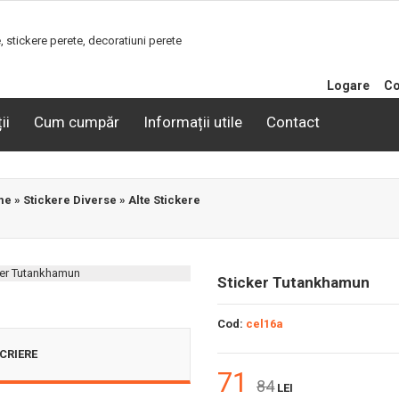
Logare
Co
ii
Cum cumpăr
Informații utile
Contact
me
»
Stickere Diverse
»
Alte Stickere
Sticker Tutankhamun
Cod:
cel16a
CRIERE
71
84
LEI