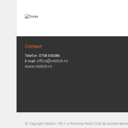
Contact
Telefon: 0758 356086
office@vestick.ro
E-mail:
www.vestick.ro
© Copyright
Vestick - NR.1 in Romania Peste 2500 de stickere decorat