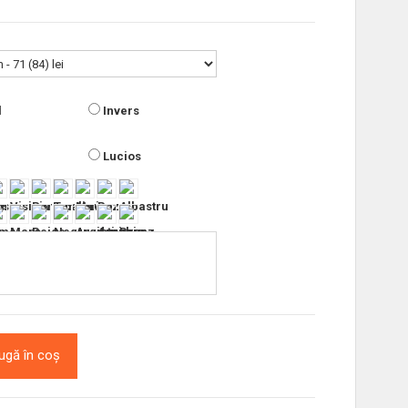
l
Invers
Lucios
ugă în coș