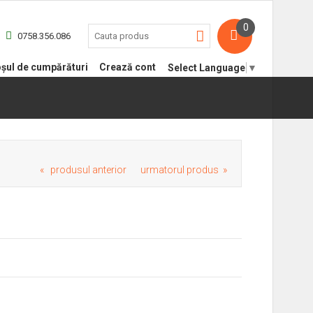
0
0758.356.086
șul de cumpărături
Crează cont
Select Language
▼
« produsul anterior
urmatorul produs »