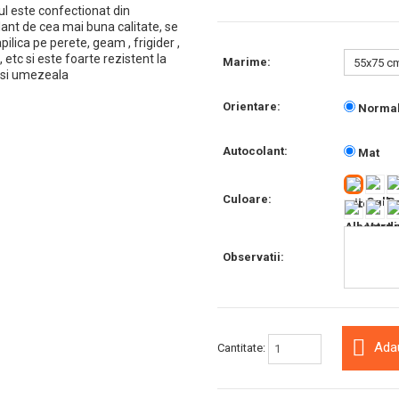
ul este confectionat din
ant de cea mai buna calitate, se
pilica pe perete, geam , frigider ,
, etc si este foarte rezistent la
Marime:
 si umezeala
Orientare:
Norma
Autocolant:
Mat
Culoare:
Observatii:
Ada
Cantitate: