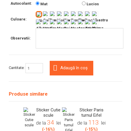
Autocolant:
Mat
Lucios
Culoare:
Observatii:
Adaugă în coș
Cantitate:
Produse similare
Sticker Cutie
Sticker Paris
scule
turnul Eifel
34
113
de la
lei
de la
lei
(-16%)
(-15%)