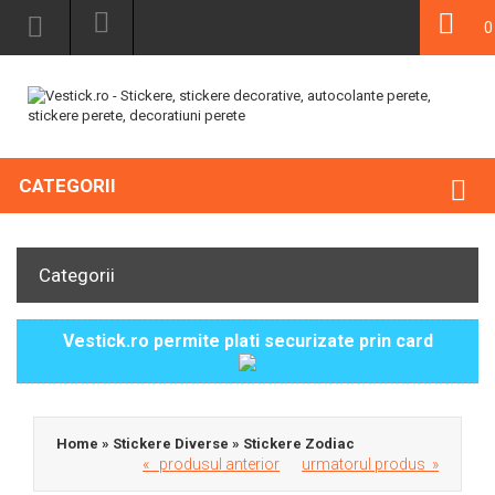
0
CATEGORII
Categorii
Vestick.ro permite plati securizate prin card
Home
»
Stickere Diverse
»
Stickere Zodiac
« produsul anterior
urmatorul produs »