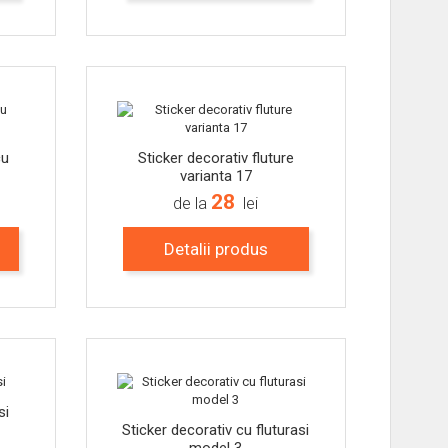
-15%
-15%
cu
Sticker decorativ fluture
varianta 17
28
de la
lei
Detalii produs
-16%
-16%
si
Sticker decorativ cu fluturasi