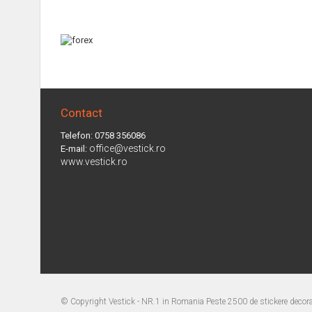
Contact
Telefon: 0758 356086
office@vestick.ro
E-mail:
www.vestick.ro
© Copyright
Vestick - NR.1 in Romania Peste 2500 de stickere decorat