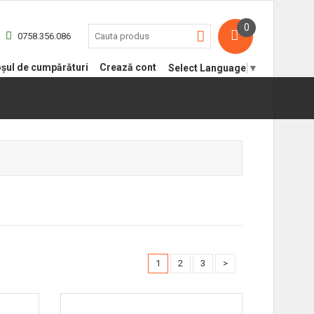
0
0758.356.086
șul de cumpărături
Crează cont
Select Language
▼
1
2
3
>
-16%
-15%