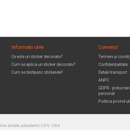
Informații utile
Comenzi
Ce este un sticker decorativ?
Termeni și condiți
Cum se aplica un sticker decorativ?
Confidențialitate
Cum se dezlipesc stickerele?
Detalii transport
ANPC
GDPR - prelucrare
personal
Politica privind u
ive, stickere, autocolante
| 2010 - 2026