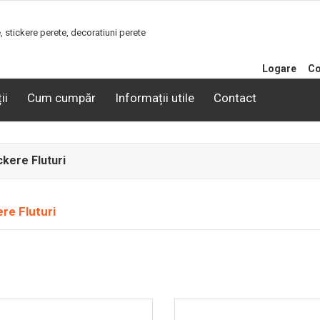
Logare
Co
ii
Cum cumpăr
Informații utile
Contact
ckere Fluturi
ere Fluturi
-16%