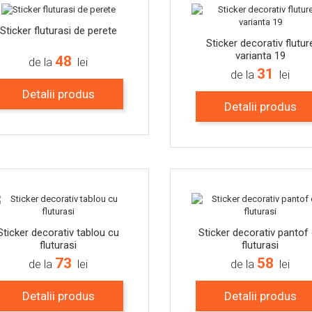
Sticker fluturasi de perete
Sticker decorativ flutur
varianta 19
48
de la
lei
31
de la
lei
Detalii produs
Detalii produs
-15%
Sticker decorativ tablou cu
Sticker decorativ pantof
fluturasi
fluturasi
73
58
de la
lei
de la
lei
Detalii produs
Detalii produs