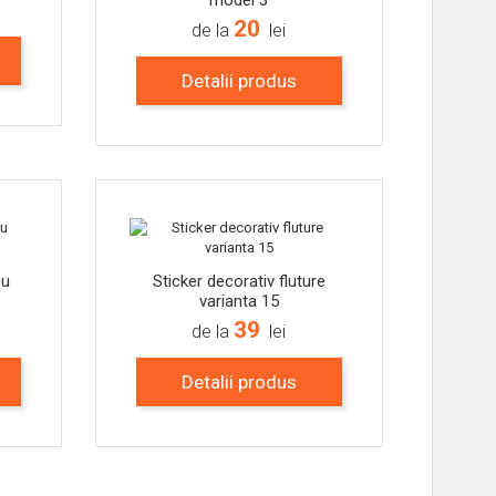
model 3
20
de la
lei
Detalii produs
-15%
-15%
cu
Sticker decorativ fluture
varianta 15
39
de la
lei
Detalii produs