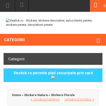
0
CATEGORII
Categorii
Vestick.ro permite plati securizate prin card
Home
»
Stickere Natura
»
Stickere Florale
« produsul anterior
urmatorul produs »